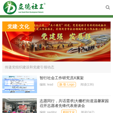
党建·文化
传递党组织建设和党建引领动态
智行社会工作研究员X展架
编辑:
lead
旗·歌·Logo
阅读
(136)
志愿同行，共话需求|大栅栏街道温馨家园
召开志愿者先锋代表座谈会
编辑:
peditor
精创文化
阅读
(347)