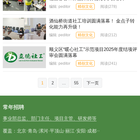
编辑:
peditor
精创文化
阅读
(278)
酒仙桥街道社工培训圆满落幕！ 金点子转
化能力再升级！
编辑:
peditor
精创文化
阅读
(212)
顺义区“暖心社工”示范项目2025年度结项评
审会圆满落幕
编辑:
peditor
精创文化
阅读
(241)
文
1
2
…
55
下一页
章
分
页
常年招聘
事业部总监、部门主任、项目主管、研发师等
覆盖：北京·青岛·漯河·平顶山·丽江·安阳·成都··