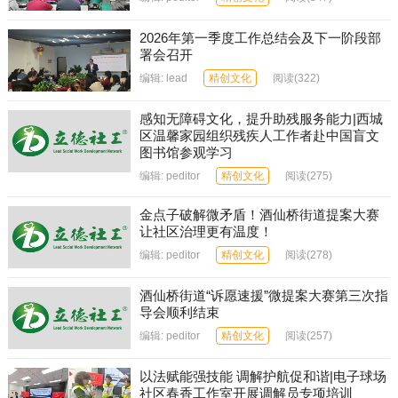
2026年第一季度工作总结会及下一阶段部
署会召开
编辑:
lead
精创文化
阅读
(322)
感知无障碍文化，提升助残服务能力|西城
区温馨家园组织残疾人工作者赴中国盲文
图书馆参观学习
编辑:
peditor
精创文化
阅读
(275)
金点子破解微矛盾！酒仙桥街道提案大赛
让社区治理更有温度！
编辑:
peditor
精创文化
阅读
(278)
酒仙桥街道“诉愿速援”微提案大赛第三次指
导会顺利结束
编辑:
peditor
精创文化
阅读
(257)
以法赋能强技能 调解护航促和谐|电子球场
社区春香工作室开展调解员专项培训