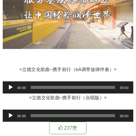
<立德文化歌曲–携手前行（bA调带旋律伴奏）>
音
00:00
00:00
频
<立德文化歌曲–携手前行（合唱版）>
播
放
音
器
00:00
00:00
频
237
赞
播
放