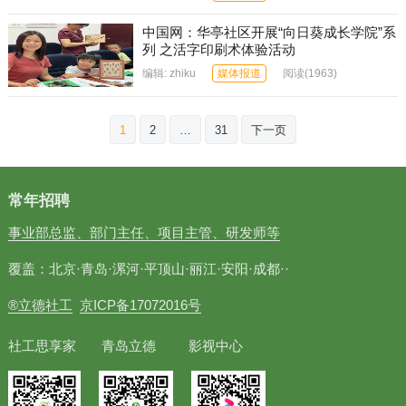
中国网：华亭社区开展“向日葵成长学院”系
列 之活字印刷术体验活动
编辑:
zhiku
媒体报道
阅读
(1963)
文
1
2
…
31
下一页
章
分
页
常年招聘
事业部总监、部门主任、项目主管、研发师等
覆盖：北京·青岛·漯河·平顶山·丽江·安阳·成都··
®立德社工
京ICP备17072016号
社工思享家 青岛立德 影视中心