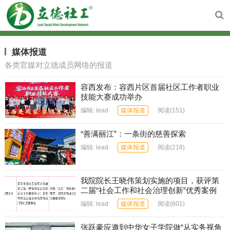
媒体报道
各类官媒对立德成员网络的报道
容西发布：容西片区首届社区工作者职业
技能大赛成功举办
编辑:
lead
媒体报道
阅读
(151)
“善满丽江”：一条街的慈善探索
编辑:
lead
媒体报道
阅读
(218)
我院院长王晓伟策划实施的项目，获评第
二届“社会工作和社会治理创新”优秀案例
编辑:
lead
媒体报道
阅读
(601)
张跃豪应邀到中华女子学院做“从实务视角