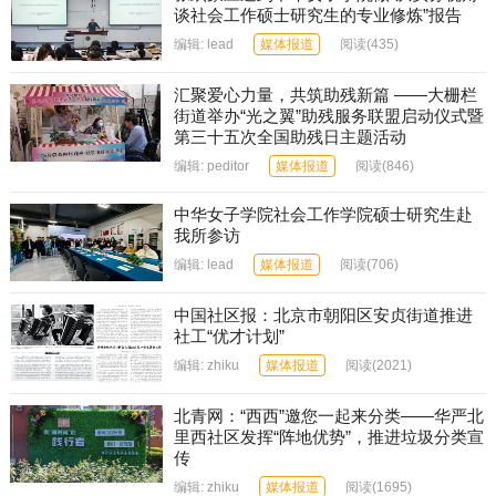
谈社会工作硕士研究生的专业修炼”报告
编辑:
lead
媒体报道
阅读
(435)
汇聚爱心力量，共筑助残新篇 ——大栅栏
街道举办“光之翼”助残服务联盟启动仪式暨
第三十五次全国助残日主题活动
编辑:
peditor
媒体报道
阅读
(846)
中华女子学院社会工作学院硕士研究生赴
我所参访
编辑:
lead
媒体报道
阅读
(706)
中国社区报：北京市朝阳区安贞街道推进
社工“优才计划”
编辑:
zhiku
媒体报道
阅读
(2021)
北青网：“西西”邀您一起来分类——华严北
里西社区发挥“阵地优势”，推进垃圾分类宣
传
编辑:
zhiku
媒体报道
阅读
(1695)