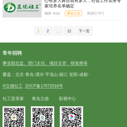
心有多大舞台就有多大，社会工作实务专
家培养名单确定
编辑:
lead
通知公告
阅读
(1797)
文
1
2
…
12
下一页
章
分
页
常年招聘
事业部总监、部门主任、项目主管、研发师等
覆盖：北京·青岛·漯河·平顶山·丽江·安阳·成都··
®立德社工
京ICP备17072016号
社工思享家 青岛立德 影视中心