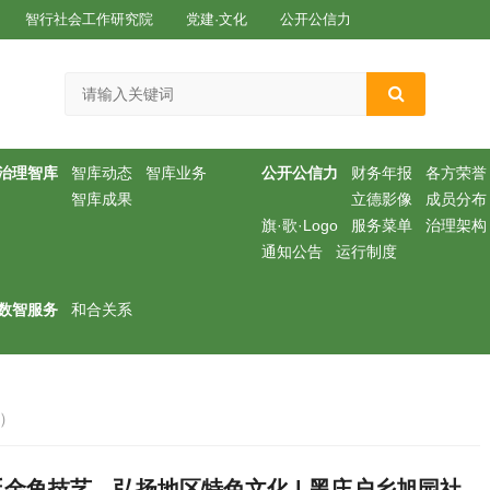
智行社会工作研究院
党建·文化
公开公信力
治理智库
智库动态
智库业务
公开公信力
财务年报
各方荣誉
智库成果
立德影像
成员分布
旗·歌·Logo
服务菜单
治理架构
通知公告
运行制度
数智服务
和合关系
）
金鱼技艺，弘扬地区特色文化 | 黑庄户乡旭园社