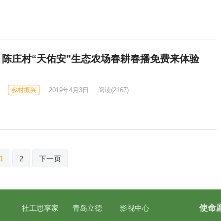
】陈庄村“天佑安”生态农场春耕春播免费来体验
乡村振兴
2019年4月3日
阅读
(2167)
1
2
下一页
使命
社工思享家 青岛立德 影视中心