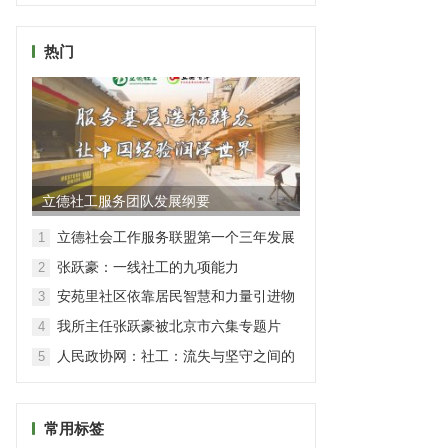
热门
立德社工服务团队发展纲要
立德社会工作服务联盟第一个三年发展
1
规划（2016-2018）
张跃豪：一线社工的九项能力
2
安苑里社区依靠居民智慧和力量引进物
3
业公司共治小区环境
我所主任张跃豪被北京市六集专题片
4
《社会时代》报道
人民政协网：社工：流失与坚守之间的
5
彷徨
常用标签