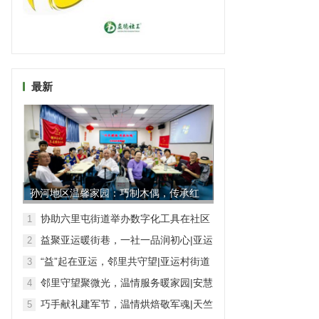
最新
孙河地区温馨家园：巧制木偶，传承红
魂
协助六里屯街道举办数字化工具在社区
1
工作中的应用专题辅导
益聚亚运暖街巷，一社一品润初心|亚运
2
村街道志愿服务品牌集群绽放活力
“益”起在亚运，邻里共守望|亚运村街道
3
六大社区绘就暖心志愿图景
邻里守望聚微光，温情服务暖家园|安慧
4
里北社区深耕“慧北好邻居”志愿服务
巧手献礼建军节，温情烘焙敬军魂|天竺
5
镇温馨家园开展“八一”建军节主题活动