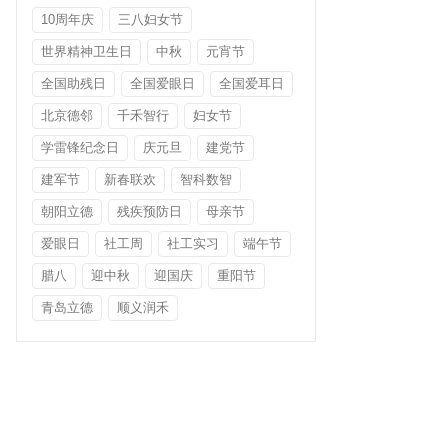
10周年庆
三八妇女节
世界精神卫生日
中秋
元宵节
全国助残日
全国爱眼日
全国爱耳日
北京德邻
千禾智行
妇女节
学雷锋纪念日
庆元旦
建党节
建军节
新春联欢
智科数智
朝阳立德
残疾预防日
母亲节
爱眼日
社工周
社工实习
端午节
腊八
迎中秋
迎国庆
重阳节
青岛立德
顺义润禾