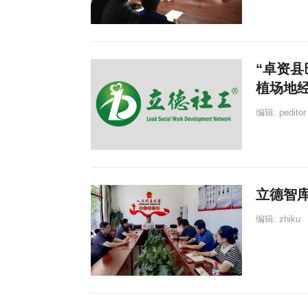
“卓资县
植场地
编辑:
peditor
立德智
编辑:
zhiku