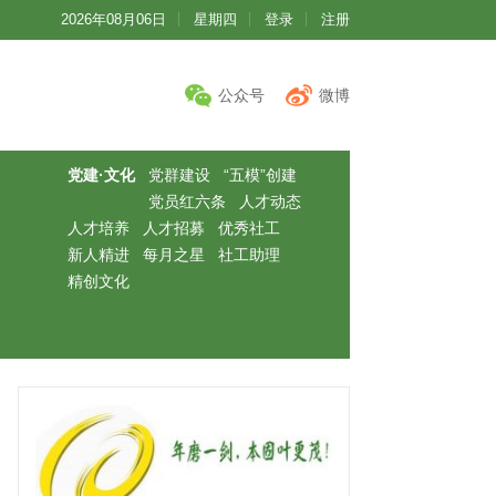
2026年08月06日
星期四
登录
注册
公众号
微博
党建·文化
党群建设
“五模”创建
党员红六条
人才动态
人才培养
人才招募
优秀社工
新人精进
每月之星
社工助理
精创文化