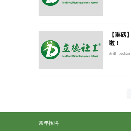
【重磅
啦！
编辑:
peditor
文
章
分
页
常年招聘