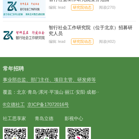
编辑:
lead
研究院动态
阅读
(270)
智行社会工作研究院（位于北京）招募研
究人员
编辑:
lead
研究院动态
阅读
(402)
常年招聘
事业部总监、部门主任、项目主管、研发师等
覆盖：北京·青岛·漯河·平顶山·丽江·安阳·成都··
®立德社工
京ICP备17072016号
社工思享家 青岛立德 影视中心