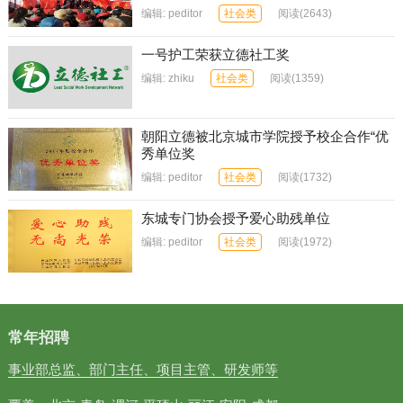
编辑:
peditor
社会类
阅读
(2643)
一号护工荣获立德社工奖
编辑:
zhiku
社会类
阅读
(1359)
朝阳立德被北京城市学院授予校企合作“优
秀单位奖
编辑:
peditor
社会类
阅读
(1732)
东城专门协会授予爱心助残单位
编辑:
peditor
社会类
阅读
(1972)
常年招聘
事业部总监、部门主任、项目主管、研发师等