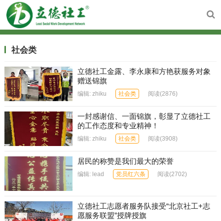
社会类
立德社工金露、李永康和方艳获服务对象
赠送锦旗
编辑:
zhiku
社会类
阅读
(2876)
一封感谢信、一面锦旗，彰显了立德社工
的工作态度和专业精神！
编辑:
zhiku
社会类
阅读
(3908)
居民的称赞是我们最大的荣誉
编辑:
lead
党员红六条
阅读
(2702)
立德社工志愿者服务队接受“北京社工+志
愿服务联盟”授牌授旗