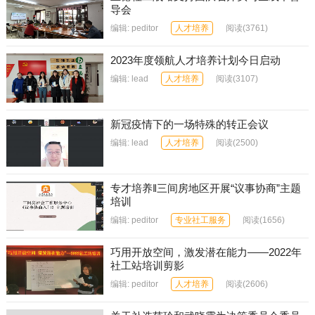
导会
编辑:
peditor
人才培养
阅读
(3761)
2023年度领航人才培养计划今日启动
编辑:
lead
人才培养
阅读
(3107)
新冠疫情下的一场特殊的转正会议
编辑:
lead
人才培养
阅读
(2500)
专才培养‖三间房地区开展“议事协商”主题
培训
编辑:
peditor
专业社工服务
阅读
(1656)
巧用开放空间，激发潜在能力——2022年
社工站培训剪影
编辑:
peditor
人才培养
阅读
(2606)