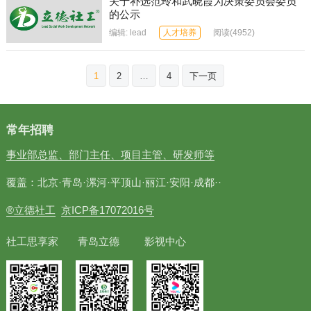
关于补选范玲和武晓霞为决策委员会委员
的公示
编辑:
lead
人才培养
阅读
(4952)
文
1
2
…
4
下一页
章
分
页
常年招聘
事业部总监、部门主任、项目主管、研发师等
覆盖：北京·青岛·漯河·平顶山·丽江·安阳·成都··
®立德社工
京ICP备17072016号
社工思享家 青岛立德 影视中心