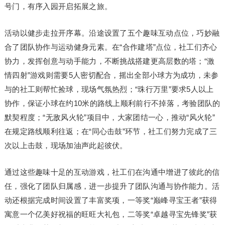
号门，有序入园开启拓展之旅。
活动以健步走拉开序幕。沿途设置了五个趣味互动点位，巧妙融
合了团队协作与运动健身元素。在“合作建塔”点位，社工们齐心
协力，发挥创意与动手能力，不断挑战搭建更高层数的塔；“激
情四射”游戏则需要5人密切配合，摇出全部小球方为成功，未参
与的社工则帮忙捡球，现场气氛热烈；“珠行万里”要求5人以上
协作，保证小球在约10米的路线上顺利前行不掉落，考验团队的
默契程度；“无敌风火轮”项目中，大家团结一心，推动“风火轮”
在规定路线顺利往返；在“同心击鼓”环节，社工们努力完成了三
次以上击鼓，现场加油声此起彼伏。
通过这些趣味十足的互动游戏，社工们在沟通中增进了彼此的信
任，强化了团队归属感，进一步提升了团队沟通与协作能力。活
动还根据完成时间设置了丰富奖项，一等奖“巅峰寻宝王者”获得
寓意一个亿美好祝福的旺旺大礼包，二等奖“卓越寻宝先锋奖”获