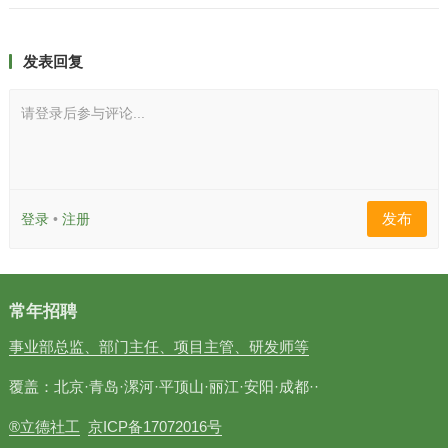
发表回复
请登录后参与评论...
发布
登录
•
注册
常年招聘
事业部总监、部门主任、项目主管、研发师等
覆盖：北京·青岛·漯河·平顶山·丽江·安阳·成都··
®立德社工
京ICP备17072016号