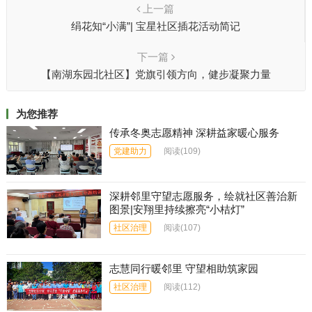
上一篇
绢花知“小满”| 宝星社区插花活动简记
下一篇
【南湖东园北社区】党旗引领方向，健步凝聚力量
为您推荐
传承冬奥志愿精神 深耕益家暖心服务
党建助力
阅读
(109)
深耕邻里守望志愿服务，绘就社区善治新
图景|安翔里持续擦亮“小桔灯”
社区治理
阅读
(107)
志慧同行暖邻里 守望相助筑家园
社区治理
阅读
(112)