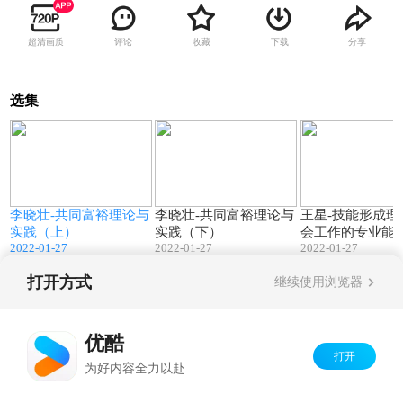
超清画质
评论
收藏
下载
分享
选集
0
50:53
56:15
社
李晓壮-共同富裕理论与
李晓壮-共同富裕理论与
王星-技能形成理
实践（上）
实践（下）
会工作的专业能
2022-01-27
2022-01-27
2022-01-27
打开方式
继续使用浏览器
Copyright©
2026
优酷 youku.com
版权所有
京ICP备06050721号-1
优酷
打开
为好内容全力以赴