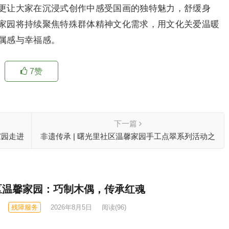
更让大家在沉浸式创作中感受国画的独特魅力，舒缓身
家园将持续聚焦特殊群体精神文化需求，用文化关爱温暖
属感与幸福感。
7
赞
下一篇
家园走进
非遗传承 | 曙光里社区温馨家园手工点翠系列活动之
“小葫芦手链制作”
区温馨家园：巧制木偶，传承红魂
残障服务
2026年8月5日
阅读
(96)