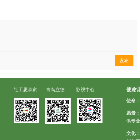
发布
使命
社工思享家 青岛立德 影视中心
使命
愿景
供专
文化