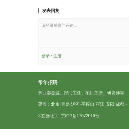
发表回复
请登录后参与评论...
登录
•
注册
常年招聘
事业部总监、部门主任、项目主管、研发师等
覆盖：北京·青岛·漯河·平顶山·丽江·安阳·成都··
®立德社工
京ICP备17072016号