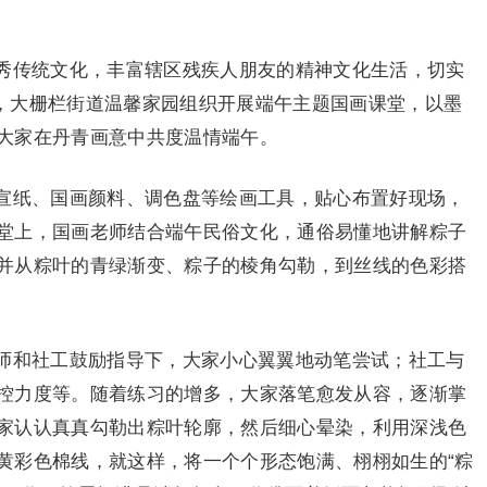
秀传统文化，丰富辖区残疾人朋友的精神文化生活，切实
8日，大栅栏街道温馨家园组织开展端午主题国画课堂，以墨
大家在丹青画意中共度温情端午。
宣纸、国画颜料、调色盘等绘画工具，贴心布置好现场，
堂上，国画老师结合端午民俗文化，通俗易懂地讲解粽子
并从粽叶的青绿渐变、粽子的棱角勾勒，到丝线的色彩搭
师和社工鼓励指导下，大家小心翼翼地动笔尝试；社工与
控力度等。随着练习的增多，大家落笔愈发从容，逐渐掌
家认认真真勾勒出粽叶轮廓，然后细心晕染，利用深浅色
黄彩色棉线，就这样，将一个个形态饱满、栩栩如生的“粽