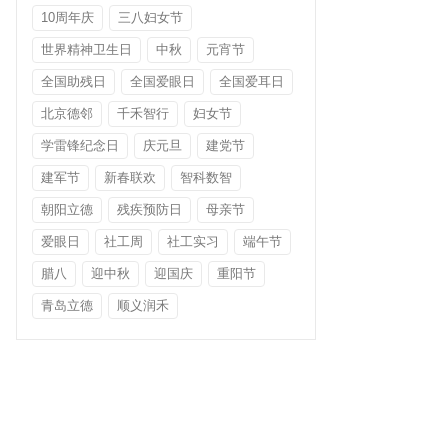
10周年庆
三八妇女节
世界精神卫生日
中秋
元宵节
全国助残日
全国爱眼日
全国爱耳日
北京德邻
千禾智行
妇女节
学雷锋纪念日
庆元旦
建党节
建军节
新春联欢
智科数智
朝阳立德
残疾预防日
母亲节
爱眼日
社工周
社工实习
端午节
腊八
迎中秋
迎国庆
重阳节
青岛立德
顺义润禾