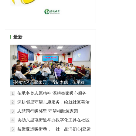
最新
孙河地区温馨家园：巧制木偶，传承红
魂
传承冬奥志愿精神 深耕益家暖心服务
1
深耕邻里守望志愿服务，绘就社区善治
2
新图景|安翔里持续擦亮“小桔灯”
志慧同行暖邻里 守望相助筑家园
3
协助六里屯街道举办数字化工具在社区
4
工作中的应用专题辅导
益聚亚运暖街巷，一社一品润初心|亚运
5
村街道志愿服务品牌集群绽放活力