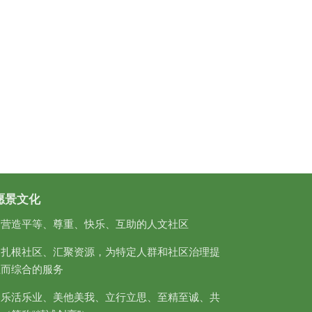
愿景文化
：
营造平等、尊重、快乐、互助的人文社区
：
扎根社区、汇聚资源，为特定人群和社区治理提
业而综合的服务
：
乐活乐业、美他美我、立行立思、至精至诚、共