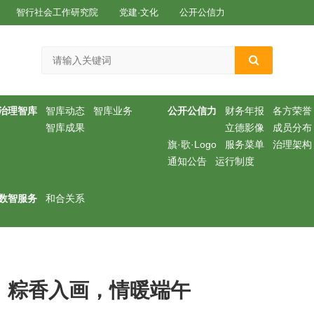
智行社会工作研究院
党建·文化
公开公信力
治理智库
智库动态
智库业务
公开公信力
财务年报
各方荣誉
智库成果
立德影像
成员分布
旗·歌·Logo
服务菜单
治理架构
通知公告
运行制度
数智服务
和合关系
 粽香入画，情暖端午