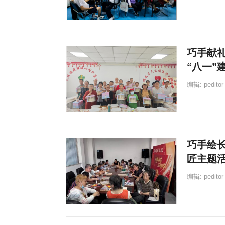
巧手献
“八一”
编辑:
peditor
巧手绘长
匠主题
编辑:
peditor