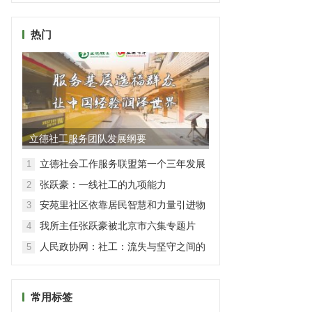
热门
立德社工服务团队发展纲要
立德社会工作服务联盟第一个三年发展
1
规划（2016-2018）
张跃豪：一线社工的九项能力
2
安苑里社区依靠居民智慧和力量引进物
3
业公司共治小区环境
我所主任张跃豪被北京市六集专题片
4
《社会时代》报道
人民政协网：社工：流失与坚守之间的
5
彷徨
常用标签