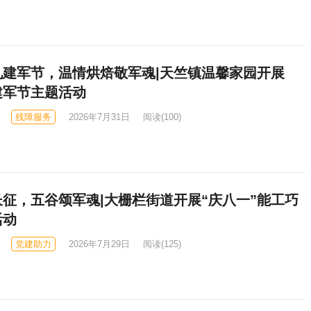
礼建军节，温情烘焙敬军魂|天竺镇温馨家园开展
建军节主题活动
残障服务
2026年7月31日
阅读
(100)
征，五谷颂军魂|大栅栏街道开展“庆八一”能工巧
活动
党建助力
2026年7月29日
阅读
(125)