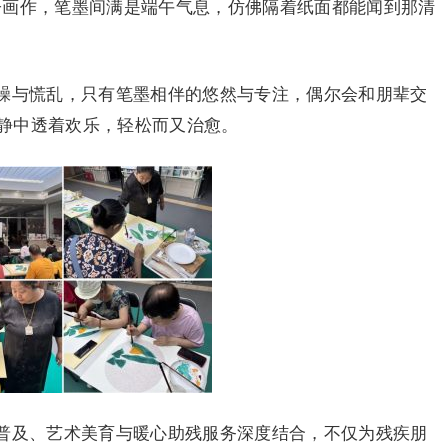
子画作，笔墨间满是端午气息，仿佛隔着纸面都能闻到那清
躁与慌乱，只有笔墨相伴的悠然与专注，偶尔会和朋辈交
静中透着欢乐，轻松而又治愈。
普及、艺术美育与暖心助残服务深度结合，不仅为残疾朋