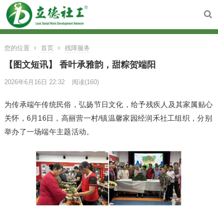
您的位置
首页
残障服务
【图文短讯】 香叶承雅韵，甜粽贺端阳
2026年6月16日 22:32
阅读
(160)
为传承端午传统民俗，弘扬节日文化，给予残疾人及其家属贴心
关怀，6月16日，高丽营一村/镇温馨家园经润禾社工组织，分别
举办了一场端午主题活动。