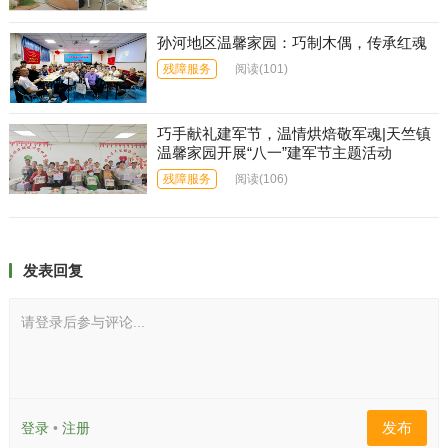
孙河地区温馨家园：巧制木偶，传承红魂
残障服务
阅读
(101)
巧手献礼建军节，温情烘焙敬军魂|天竺镇
温馨家园开展“八一”建军节主题活动
残障服务
阅读
(106)
发表回复
请登录后参与评论...
发布
登录
•
注册