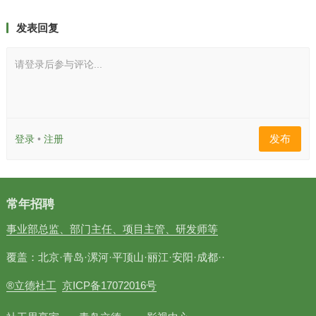
发表回复
请登录后参与评论...
发布
登录
•
注册
常年招聘
事业部总监、部门主任、项目主管、研发师等
覆盖：北京·青岛·漯河·平顶山·丽江·安阳·成都··
®立德社工
京ICP备17072016号