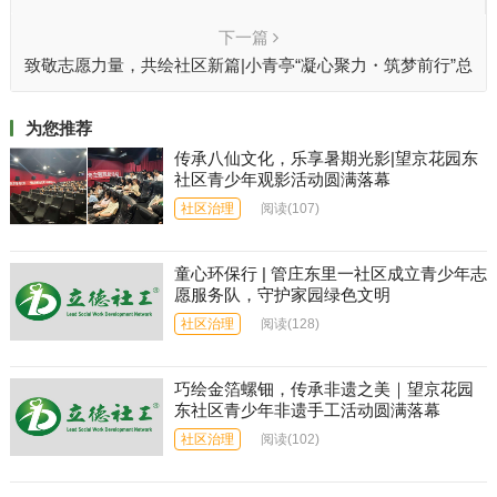
下一篇
致敬志愿力量，共绘社区新篇|小青亭“凝心聚力・筑梦前行”总
结表彰会圆满举行
为您推荐
传承八仙文化，乐享暑期光影|望京花园东
社区青少年观影活动圆满落幕
社区治理
阅读
(107)
童心环保行 | 管庄东里一社区成立青少年志
愿服务队，守护家园绿色文明
社区治理
阅读
(128)
巧绘金箔螺钿，传承非遗之美｜望京花园
东社区青少年非遗手工活动圆满落幕
社区治理
阅读
(102)