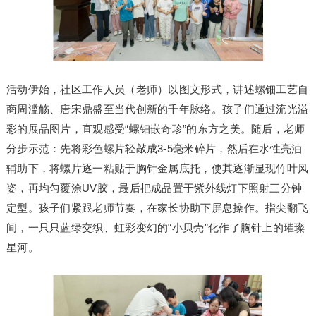
活动伊始，社区工作人员（老师）以图文形式，讲述螺钿工艺自
商周滥觞、唐宋鼎盛至当代创新的千年脉络。孩子们通过流光溢
彩的展品图片，直观感受“螺钿嵌奇珍”的东方之美。随后，老师
分步示范：先将彩色螺片轻敲成3-5毫米碎片，然后在水性亮油
辅助下，将螺片逐一粘贴于胸针金属底托，使其逐渐显现竹叶风
姿，再均匀覆涂UV胶，最后把成品置于紫外线灯下照射三分钟
定型。孩子们紧跟老师节奏，在家长协助下屏息操作。指尖翻飞
间，一只只蓝绿交织、虹彩变幻的“小贝壳”化作了胸针上的璀璨
星河。