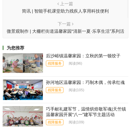
上一篇
简讯 | 智能手机课堂助力残疾人享用科技便利
下一篇
微景观制作 | 大栅栏街道温馨家园“清新一夏·乐享生活”系列活
动持续进行
为您推荐
后沙峪镇温馨家园：立秋的第一顿饺子
残障服务
阅读
(96)
孙河地区温馨家园：巧制木偶，传承红魂
残障服务
阅读
(105)
巧手献礼建军节，温情烘焙敬军魂|天竺镇
温馨家园开展“八一”建军节主题活动
残障服务
阅读
(109)