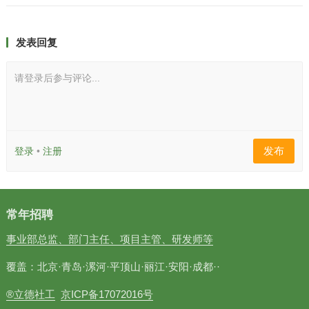
发表回复
请登录后参与评论...
发布
登录
•
注册
常年招聘
事业部总监、部门主任、项目主管、研发师等
覆盖：北京·青岛·漯河·平顶山·丽江·安阳·成都··
®立德社工
京ICP备17072016号