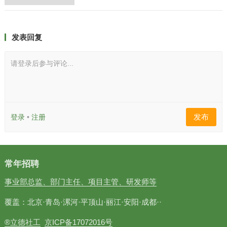
发表回复
请登录后参与评论...
发布
登录
•
注册
常年招聘
事业部总监、部门主任、项目主管、研发师等
覆盖：北京·青岛·漯河·平顶山·丽江·安阳·成都··
®立德社工
京ICP备17072016号